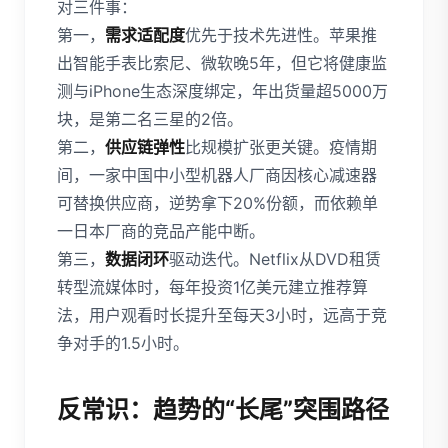
对三件事：
第一，
需求适配度
优先于技术先进性。苹果推
出智能手表比索尼、微软晚5年，但它将健康监
测与iPhone生态深度绑定，年出货量超5000万
块，是第二名三星的2倍。
第二，
供应链弹性
比规模扩张更关键。疫情期
间，一家中国中小型机器人厂商因核心减速器
可替换供应商，逆势拿下20%份额，而依赖单
一日本厂商的竞品产能中断。
第三，
数据闭环
驱动迭代。Netflix从DVD租赁
转型流媒体时，每年投资1亿美元建立推荐算
法，用户观看时长提升至每天3小时，远高于竞
争对手的1.5小时。
反常识：趋势的“长尾”突围路径