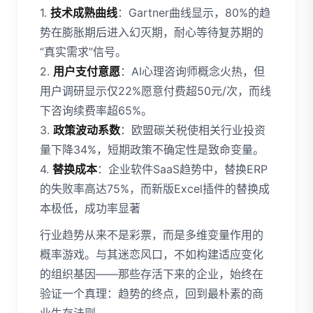
1.
技术成熟曲线
：Gartner曲线显示，80%的趋
势在膨胀期后进入幻灭期，耐心等待复苏期的
“真实需求”信号。
2.
用户支付意愿
：AI心理咨询师概念火热，但
用户调研显示仅22%愿意付费超50元/次，而线
下咨询续费率超65%。
3.
政策波动系数
：欧盟碳关税使相关行业投资
量下降34%，短期政策不确定性是致命变量。
4.
替换成本
：企业软件SaaS趋势中，替换ERP
的失败率高达75%，而新版Excel插件的替换成
本极低，成功率显著
行业趋势从来不是彩票，而是多维变量作用的
概率游戏。与其迷恋风口，不如构建适应变化
的组织基因——那些存活下来的企业，始终在
验证一个真理：趋势的终点，回到最朴素的商