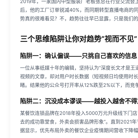
2019年，一家国内中型服装厂老板张总在行业交流会
后，他的工厂订单锐减40%，而同期转型直播电商的同
势真的很难看见？不，趋势往往早已显露，只是我们
三个思维陷阱让你对趋势“视而不见”
陷阱一：确认偏误——只挑自己喜欢的信息
一位从事纸媒十年的编辑，坚持认为“深度长文才是王
视频的文章，却对用户时长数据（短视频日均使用时长从2
睹。结果他的公众号打开率从12%跌至2%以下，而
陷阱二：沉没成本谬误——越投入越舍不得
某餐饮连锁品牌在2018年投入5000万元升级线下
去的成功靠堂食，外卖会损害品牌形象”。直到2021
据显示，优先布局外卖的餐饮企业疫情期间营收下降幅