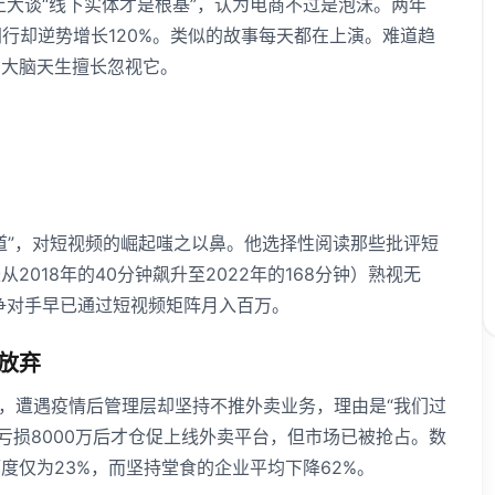
上大谈“线下实体才是根基”，认为电商不过是泡沫。两年
行却逆势增长120%。类似的故事每天都在上演。难道趋
的大脑天生擅长忽视它。
道”，对短视频的崛起嗤之以鼻。他选择性阅读那些批评短
018年的40分钟飙升至2022年的168分钟）熟视无
竞争对手早已通过短视频矩阵月入百万。
放弃
门店，遭遇疫情后管理层却坚持不推外卖业务，理由是“我们过
年亏损8000万后才仓促上线外卖平台，但市场已被抢占。数
度仅为23%，而坚持堂食的企业平均下降62%。