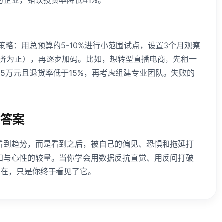
的企业，错误投资率降低41%。
策略：用总预算的5-10%进行小范围试点，设置3个月观察
经济为正），再逐步加码。比如，想转型直播电商，先租一
5万元且退货率低于15%，再考虑组建专业团队。失败的
准答案
看到趋势，而是看到之后，被自己的偏见、恐惧和拖延打
知与心性的较量。当你学会用数据反抗直觉、用反问打破
都在，只是你终于看见了它。