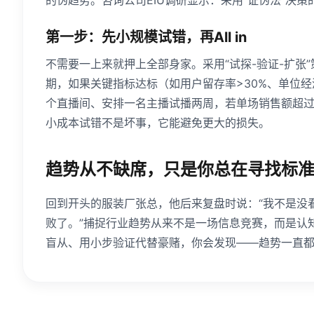
的伪趋势。咨询公司EIU调研显示：采用“证伪法”决策
第一步：先小规模试错，再All in
不需要一上来就押上全部身家。采用“试探-验证-扩张”
期，如果关键指标达标（如用户留存率>30%、单位
个直播间、安排一名主播试播两周，若单场销售额超过
小成本试错不是坏事，它能避免更大的损失。
趋势从不缺席，只是你总在寻找标
回到开头的服装厂张总，他后来复盘时说：“我不是没
败了。”捕捉行业趋势从来不是一场信息竞赛，而是认
盲从、用小步验证代替豪赌，你会发现——趋势一直