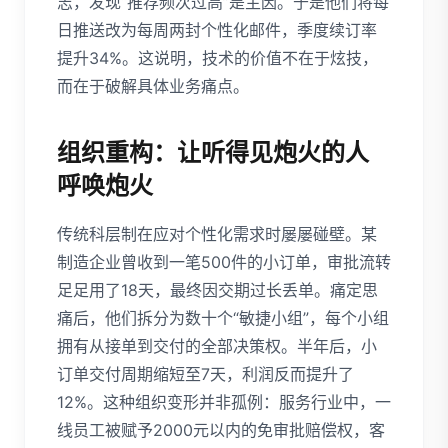
志，发现“推荐频次过高”是主因。于是他们将每
日推送改为每周两封个性化邮件，季度续订率
提升34%。这说明，技术的价值不在于炫技，
而在于破解具体业务痛点。
组织重构：让听得见炮火的人
呼唤炮火
传统科层制在应对个性化需求时屡屡碰壁。某
制造企业曾收到一笔500件的小订单，审批流转
足足用了18天，最终因交期过长丢单。痛定思
痛后，他们拆分为数十个“敏捷小组”，每个小组
拥有从接单到交付的全部决策权。半年后，小
订单交付周期缩短至7天，利润反而提升了
12%。这种组织变形并非孤例：服务行业中，一
线员工被赋予2000元以内的免审批赔偿权，客