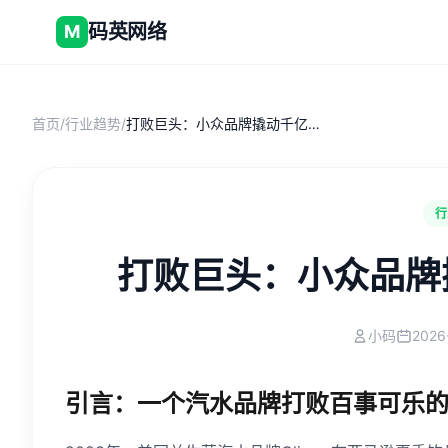
码英网络
M
首页
/
行业趋势
/
打败巨头：小众品牌撬动千亿市场的三板斧
行
打败巨头：小众品牌
小码
2026
引言：一个汽水品牌打败百事可乐