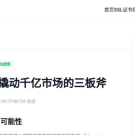
首页
SSL证书
业趋势
撬动千亿市场的三板斧
-06-01
139 阅读
的可能性