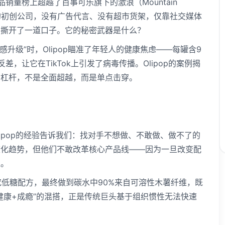
品销量榜上超越了百事可乐旗下的激浪（Mountain
年的初创公司，没有广告代言、没有超市货架，仅靠社交媒体
场撕开了一道口子。它的秘密武器是什么？
感升级”时，Olipop瞄准了年轻人的健康焦虑——每罐含9
，让它在TikTok上引发了病毒传播。Olipop的案例揭
的杠杆，不是全面超越，而是单点击穿。
lipop的经验告诉我们：找对手不想做、不敢做、做不了的
康化趋势，但他们不敢改革核心产品线——因为一旦改变配
区。
月研究低糖配方，最终做到碳水中90%来自可溶性木薯纤维，既
健康+成瘾”的混搭，正是传统巨头基于组织惯性无法快速