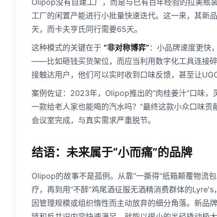
Olipop没有自建工厂，而是与已有百年经验的拉美
工厂的闲置产能进行小批量快速迭代。这一来，其新品
天，而卡夫亨氏同行需要65天。
这种模式的关键在于
“非对称博弈”
：小品牌速度更快
——比如砸钱买货架位，而应当利用数字化工具连接碎片化
接触达用户，他们可以实时收到口味反馈，甚至让UG
案例佐证：2023年，Olipop推出的“肉桂姜汁”口味，
一款给老人家也能喝的汽水吗？”最终这款小众口味贡
会议室完成，与真实需求严重脱节。
结语：未来属于“小而痛”的品牌
Olipop的故事不是孤例。从靠“一撕得”纸箱颠覆物
疗，再到用“不醉”鸡尾酒征服无酒精消费群体的Lyre
因管理规模或组织惰性而主动放弃的细分角落。新品牌
链和反共识内容快速满足，就能以很小的半径撬动极