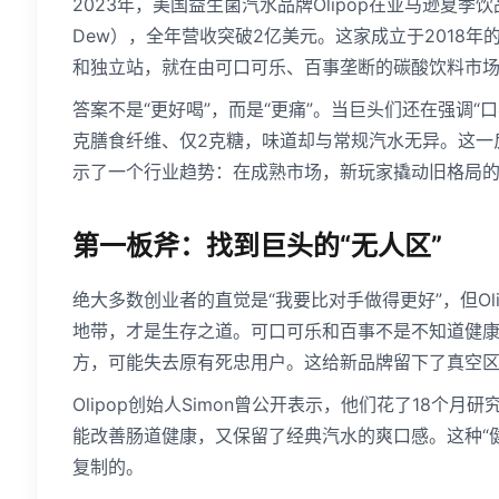
2023年，美国益生菌汽水品牌Olipop在亚马逊夏季饮
Dew），全年营收突破2亿美元。这家成立于2018
和独立站，就在由可口可乐、百事垄断的碳酸饮料市
答案不是“更好喝”，而是“更痛”。当巨头们还在强调“口
克膳食纤维、仅2克糖，味道却与常规汽水无异。这一反差
示了一个行业趋势：在成熟市场，新玩家撬动旧格局
第一板斧：找到巨头的“无人区”
绝大多数创业者的直觉是“我要比对手做得更好”，但O
地带，才是生存之道。可口可乐和百事不是不知道健
方，可能失去原有死忠用户。这给新品牌留下了真空
Olipop创始人Simon曾公开表示，他们花了18个
能改善肠道健康，又保留了经典汽水的爽口感。这种“
复制的。