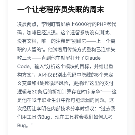
一个让老程序员失眠的周末
凌晨两点，李明盯着屏幕上6000行的PHP老代
码，咖啡已经凉透。这个遗留系统没有测试、
没有文档，唯一的注释是“别碰它——上一个离
职的人留的”。他试着用传统方式重构已连续失
败三天——直到他在副屏打开了Claude
Code。输入“分析这个模块的目标，并给出重
构方案”，AI不仅识别出代码中隐藏的6个未定
义变量和4处死循环风险，更指出“这里的支付
逻辑与30条后的折扣计算存在时序竞争”——这
是他在12年职业生涯中都可能遗漏的问题。这
次经历让李明在内部技术分享时感叹：“过去我
们用工具防Bug，现在工具教会我们如何思考
Bug。”