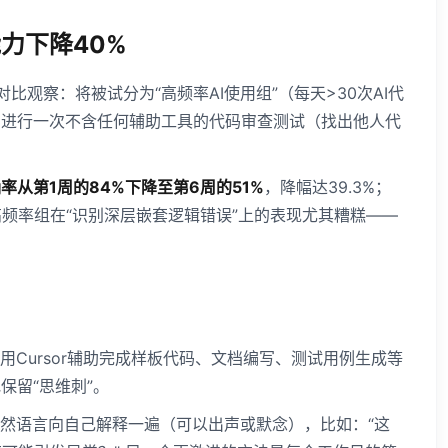
力下降40%
观察：将被试分为“高频率AI使用组”（每天>30次AI代
每周进行一次不含任何辅助工具的代码审查测试（找出他人代
率从第1周的84%下降至第6周的51%
，降幅达39.3%；
频率组在“识别深层嵌套逻辑错误”上的表现尤其糟糕——
用Cursor辅助完成样板代码、文档编写、测试用例生成等
保留“思维刺”。
自然语言向自己解释一遍（可以出声或默念），比如：“这