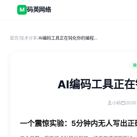
码英网络
M
首页
/
技术分享
/
AI编码工具正在钝化你的编程思维
技
AI编码工具正
小码
2026
一个震惊实验：5分钟内无人写出正