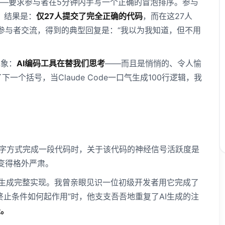
—要求参与者在5分钟内手写一个正确的冒泡排序。参与
%。结果是：
仅27人提交了完全正确的代码
，而在这27人
误参与者交流，得到的典型回复是：“我以为我知道，但不用
现象：
AI编码工具在替我们思考
——而且是悄悄的、令人愉
一个括号，当Claude Code一口气生成100行逻辑，我
打字方式完成一段代码时，关于该代码的神经信号活跃度是
变得格外严肃。
直接生成完整实现。我曾亲眼见识一位初级开发者用它完成了
止条件如何起作用”时，他支支吾吾地重复了AI生成的注
径。