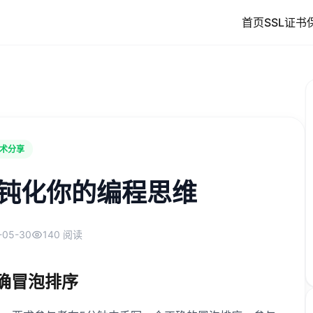
首页
SSL证书
术分享
在钝化你的编程思维
-05-30
140 阅读
确冒泡排序