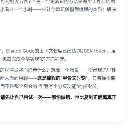
可能引发异常？” 另一个更激进的方法是每个工作日的第
小看这一个小时——它让你重新触摸到编程的本质：解决
laude Code的上下文长度已经达到200K token，足
，机器完成全部实现”的方向狂奔。
代的程序员将面临着什么？想象一个场景：一份出现诡异性
，两人面面相觑——
这是编程的“甲骨文时刻”
，只有懂得底
而不是那个只会喊“帮我写个分页功能”的指令员。
，请先让自己尝试一次——哪怕做错，也比复制正确离真正