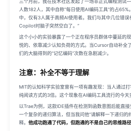
三个月前，我在技术社区发起了一场非正式编程测试—
人数182人，其中自称“每日使用AI编码工具”的占65
中，仅有3人属于高频AI使用者。我们与其中几位错
Copilot时脑子突然空白了。”
这个小小的实验暴露了一个正在程序员群体中蔓延的
悦的、依靠减少认知负荷的方式。当Cursor自动补全了下
们的大脑得到的“记忆编码”次数在急剧减少。
注意：补全不等于理解
MIT的认知科学实验室曾有一项有趣发现：当人通过
纯阅读方式的3倍。这个现象在AI编码工具流行的今天
以Trae为例，这款IDE插件在检测到函数意图后能
一个复杂的递归算法，但当我问他“请解释一下递归的终
释。
他成功跑通了代码，但跑通的不是自己的思维路