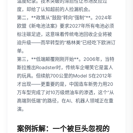
温度纪录。技术突破的滞后性让市场反应过
度，却给了认知超前的人捡漏机会。
第二，**政策从“鼓励”转向“强制”**。2024年
欧盟《新电池法案》要求2027年所有电池必须
标注碳足迹，这意味着传统电池回收企业将被
迫升级——而早转型的“格林美”已经吃下欧洲订
单。
第三，**低端颠覆刚刚开始**。2006年，当特
斯拉推出Roadster时，传统车企嘲笑它是富人
的玩具。但续航700公里的Model S在2012年
才出现——更重要的是，中国造车新势力用20
万车型完成了对10万级燃油车的渗透，这个“从
高端到低端”的路径，在AI、机器人领域正在重
演。
案例拆解：一个被巨头忽视的