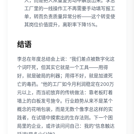
人，而是把人从重复劳动中解放出来。李总
工厂里的一线操作工不再需要手动填写报工
单，转而负责质量异常分析——这个转变使
其岗位价值提升，离职率下降15%。
结语
李总在年度总结会上说：“我们差点被数字化这
个词吓死，但其实它就是一个工具——用得
好，就是破局的利器；用得不好，就是加速死
亡的毒药。”他的工厂如今月利润稳定在200万
元以上，而当初放弃的传统做法：靠老板盯着
墙上的白板发号施令。行业趋势从来不是某个
概念的花哨包装，而是无数个像李总这样的实
践者，在试错中摸索出的生存法则。下一个困
局里的企业，或许该问问自己：我的“信息触达