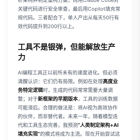
析架构并制定重构方案，再用Claude Code对
关键代码进行安全审查，最后用Copilot填充常
规代码。三者配合下，单人产出从每天50行有
效代码提升到200行以上。
工具不是银弹，但能解放生产
力
AI编程工具正以前所未有的速度进化。但必须
清醒认识：它们仍有局限。例如在处理
高度业
务特定逻辑
时，生成的代码常常需要大量调
整；对于
新框架的早期版本
，工具的训练数据
可能滞后。合理的做法是：将AI视为高效协作
的伙伴，而非替代者。未来一年，随着模型迭
代和工具生态完善，我预测
“人类制定架构+AI
填充实现”
的模式将成为主流。现在开始尝试这