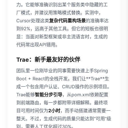
力。它能够准确识别出某个服务类中隐藏的工
厂模式，并建议用策略模式替换。实测中，
Cursor处理这类
复杂代码重构场景
的准确率达
到92%，远高于其他工具。但它的短板也很明
显：当面对新型框架或非主流语言时，生成的
代码常出现API错用。
Trae：新手最友好的伙伴
团队里一位刚毕业的同事需要快速上手Spring
Boot + React的全栈开发。我们让**Trae**生
成一个包含用户认证、CRUD操作的示例项目。
Trae能够
智能分步引导
，从pom.xml依赖配置
到前端路由，每一步都附带详细解释。最终项
目可用时间仅为
2小时
，而手动搭建通常需要一
整天。不过，生成代码的质量只能达到“可用”级
别，需要人工优化超过30%。