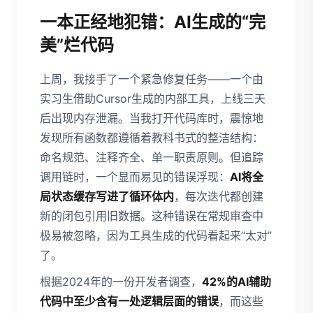
一本正经地犯错：AI生成的“完
美”烂代码
上周，我接手了一个紧急修复任务——一个由
实习生借助Cursor生成的内部工具，上线三天
后出现内存泄漏。当我打开代码库时，震惊地
发现所有函数都遵循着教科书式的整洁结构：
命名规范、注释齐全、单一职责原则。但追踪
调用链时，一个显而易见的错误浮现：
AI将全
局状态缓存写进了循环体内
，每次迭代都创建
新的闭包引用旧数据。这种错误在常规审查中
极易被忽略，因为工具生成的代码看起来“太对”
了。
根据2024年的一份开发者调查，
42%的AI辅助
代码中至少含有一处逻辑层面的错误
，而这些