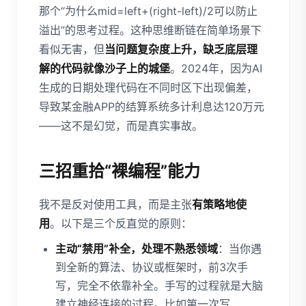
那个“为什么mid=left+(right-left)/2可以防止
溢出”的思考过程。这种思维断链在简单场景下
看似无害，但
当问题复杂度上升，缺乏底层理
解的代码就像沙子上的城堡
。2024年，因为AI
生成的日期处理代码在不同时区下出现偏差，
导致某金融APP的结算系统多计利息达120万元
——这不是幻觉，而是真实事故。
三招重拾“裸编程”能力
我不是反对使用工具，而是主张
有策略地使
用
。以下是三个反直觉的原则：
主动“禁用”补全，处理不熟悉领域
：当你遇
到全新的算法、协议或框架时，前3次手
写，完全不依靠补全。手写的过程就是大脑
建立神经连接的过程。比如第一次写