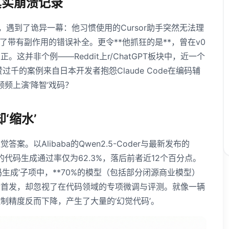
一次真实崩溃记录
，遇到了诡异一幕：他习惯使用的Cursor助手突然无法理
给出了带有副作用的错误补全。更令**他抓狂的是**，曾在v0
并非个例——Reddit上r/ChatGPT板块中，近一个
过千的案例来自日本开发者抱怨Claude Code在编码辅
频频上演‘降智’戏码？
‘缩水’
以Alibaba的Qwen2.5-Coder与最新发布的
M-4的代码生成通过率仅为62.3%，落后前者近12个百分点。
生成’子项中，**70%的模型（包括部分闭源商业模型）
抢首发，却忽视了在代码领域的专项微调与评测。就像一辆
制精度反而下降，产生了大量的‘幻觉代码’。