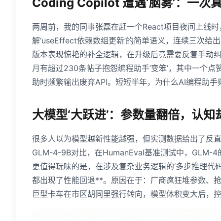
Coding Copilot 遭遇‘脑雾’：
两周前，我的同事张磊在赶一个React项目夜间上线时
解‘useEffect依赖数组更新’的简单语义，连续三次
版本表现惊艳的补全逻辑，在升级后竟需要反复手动纠正。这
月有超过230条帖子抱怨编程助手‘变笨’，其中一个点赞
助时频繁输出废弃API。短短半年，为什么AI编程助手
大模型‘大跃进’：参数量翻倍，认知却
很多人以为模型越新性能越强，但实测数据给出了反直觉答案。
GLM-4-9B对比，在HumanEval基准测试中，GL
更值得玩味的是，在涉及复杂业务逻辑的‘多步推理代码
都出现了性能回退**。原因在于：厂商疯狂堆参数、
巨型卡车在市区胡同里强行转向，模型体积变大后，控