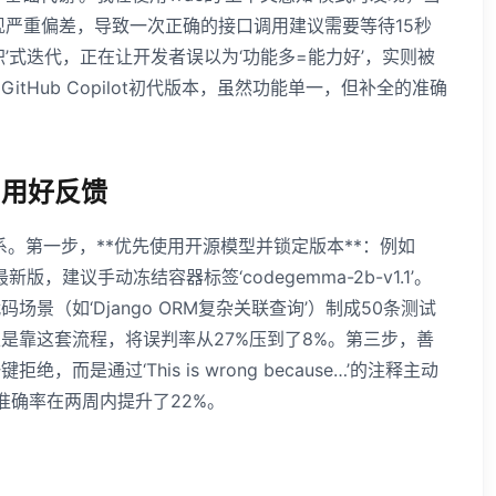
现严重偏差，导致一次正确的接口调用建议需要等待15秒
积’式迭代，正在让开发者误以为‘功能多=能力好’，实则被
tHub Copilot初代版本，虽然功能单一，但补全的准确
、用好反馈
系。第一步，**优先使用开源模型并锁定版本**：例如
，建议手动冻结容器标签‘codegemma-2b-v1.1’。
（如‘Django ORM复杂关联查询’）制成50条测试
是靠这套流程，将误判率从27%压到了8%。第三步，善
是通过‘This is wrong because…’的注释主动
准确率在两周内提升了22%。