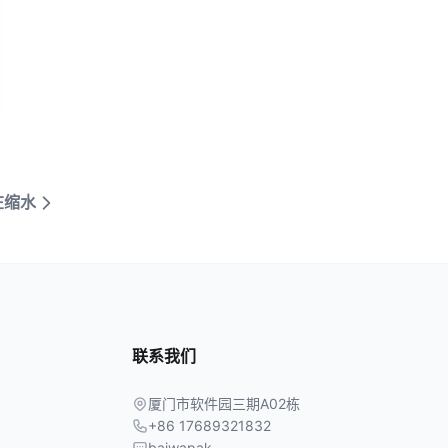
在缩水
联系我们
厦门市软件园三期A02栋
+86 17689321832
baiwapak