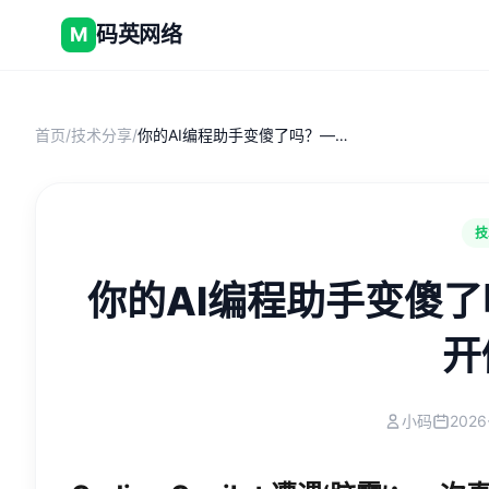
码英网络
M
首页
/
技术分享
/
你的AI编程助手变傻了吗？——谁在给开发工具开倒车
技
你的AI编程助手变傻
开
小码
2026