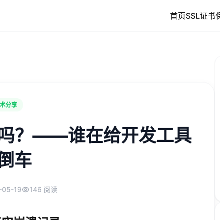
首页
SSL证书
术分享
了吗？——谁在给开发工具
倒车
-05-19
146 阅读