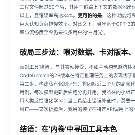
工程文件超过50个后，其用于追踪上下文的数据池出
以上，且错误率高达34%。
更可怕的是
，这种‘功能堆
巨大认知负荷拖慢效率。对比之下，当年基于GPT-3的Gi
率与流畅度至今仍是很多用户的‘白月光’。
破局三步法：喂对数据、卡对版本
面对工具‘降智’，与其被动接受，不如主动构筑避坑体
CodeGemma的2B版本在特定推理任务上的表现优于最新版
第二步，构建私有化测评集：将团队近三个月的高频代码场景
用例，每次模型更新后先跑分再开用。我所在的小组正
用人类反馈强化学习：当工具给出错误补全时，莫要一键拒绝，而
纠正——某次折腾后，我用的模型在特定API调用上的
结语：在‘内卷’中寻回工具本色