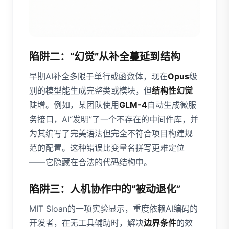
陷阱二：“幻觉”从补全蔓延到结构
早期AI补全多限于单行或函数体，现在
Opus
级
别的模型能生成完整类或模块，但
结构性幻觉
陡增。例如，某团队使用
GLM-4
自动生成微服
务接口，AI“发明”了一个不存在的中间件库，并
为其编写了完美语法但完全不符合项目构建规
范的配置。这种错误比变量名拼写更难定位
——它隐藏在合法的代码结构中。
陷阱三：人机协作中的“被动退化”
MIT Sloan的一项实验显示，重度依赖AI编码的
开发者，在无工具辅助时，解决
边界条件
的效