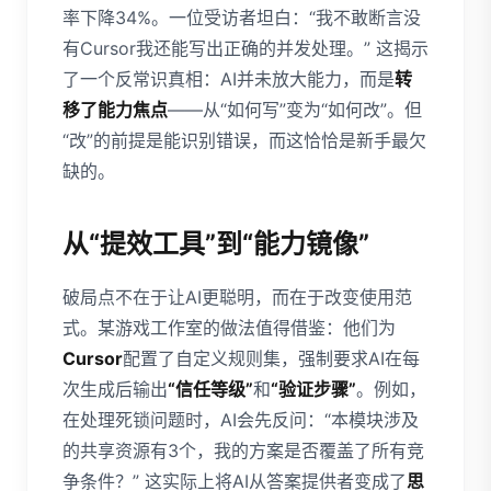
率下降34%。一位受访者坦白：“我不敢断言没
有Cursor我还能写出正确的并发处理。” 这揭示
了一个反常识真相：AI并未放大能力，而是
转
移了能力焦点
——从“如何写”变为“如何改”。但
“改”的前提是能识别错误，而这恰恰是新手最欠
缺的。
从“提效工具”到“能力镜像”
破局点不在于让AI更聪明，而在于改变使用范
式。某游戏工作室的做法值得借鉴：他们为
Cursor
配置了自定义规则集，强制要求AI在每
次生成后输出
“信任等级”
和
“验证步骤”
。例如，
在处理死锁问题时，AI会先反问：“本模块涉及
的共享资源有3个，我的方案是否覆盖了所有竞
争条件？” 这实际上将AI从答案提供者变成了
思