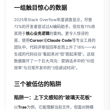
一组触目惊心的数据
2025年Stack Overflow年度调查显示，尽管
72%的开发者尝试过AI编码助手，但仅有11%将
其用于
核心业务逻辑
的重构。更令人惊讶的
是，使用
Cursor
或
Claude Code
等专业工具的
团队中，代码评审驳回率反而上升了18%——AI
生成的代码往往“看起来对”但“跑起来错”。这组
数据撕开了一个巨大鸿沟：营销话术中的“10倍
效率”与日常开发中的“3倍调试时间”。
三个被低估的陷阱
陷阱一：上下文感知的“玻璃天花板”
以
Trae
为例，它能理解当前文件，但面对跨模