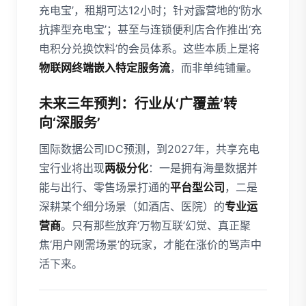
充电宝’，租期可达12小时；针对露营地的‘防水
抗摔型充电宝’；甚至与连锁便利店合作推出‘充
电积分兑换饮料’的会员体系。这些本质上是将
物联网终端嵌入特定服务流
，而非单纯铺量。
未来三年预判：行业从‘广覆盖’转
向‘深服务’
国际数据公司IDC预测，到2027年，共享充电
宝行业将出现
两极分化
：一是拥有海量数据并
能与出行、零售场景打通的
平台型公司
，二是
深耕某个细分场景（如酒店、医院）的
专业运
营商
。只有那些放弃‘万物互联’幻觉、真正聚
焦‘用户刚需场景’的玩家，才能在涨价的骂声中
活下来。