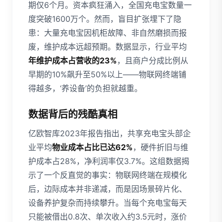
期仅6个月。资本疯狂涌入，全国充电宝数量一
度突破1600万个。然而，盲目扩张埋下了隐
患：大量充电宝因机柜故障、非自然磨损而报
废，维护成本远超预期。数据显示，行业平均
年维护成本占营收的23%
，且商户分成比例从
早期的10%飙升至50%以上——物联网终端铺
得越多，‘养设备’的负担就越重。
数据背后的残酷真相
亿欧智库2023年报告指出，共享充电宝头部企
业平均
物业成本占比已达62%
，硬件折旧与维
护成本占28%，净利润率仅3.7%。这组数据揭
示了一个反直觉的事实：物联网终端在规模化
后，边际成本并非递减，而是因场景碎片化、
设备养护复杂而持续攀升。当每个充电宝每天
只能被借出0.8次、单次收入约3.5元时，涨价