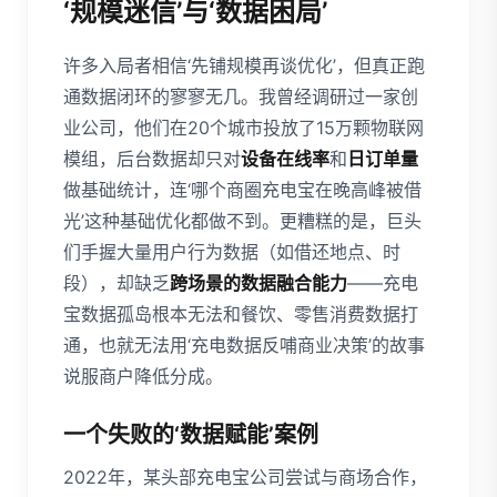
‘规模迷信’与‘数据困局’
许多入局者相信‘先铺规模再谈优化’，但真正跑
通数据闭环的寥寥无几。我曾经调研过一家创
业公司，他们在20个城市投放了15万颗物联网
模组，后台数据却只对
设备在线率
和
日订单量
做基础统计，连‘哪个商圈充电宝在晚高峰被借
光’这种基础优化都做不到。更糟糕的是，巨头
们手握大量用户行为数据（如借还地点、时
段），却缺乏
跨场景的数据融合能力
——充电
宝数据孤岛根本无法和餐饮、零售消费数据打
通，也就无法用‘充电数据反哺商业决策’的故事
说服商户降低分成。
一个失败的‘数据赋能’案例
2022年，某头部充电宝公司尝试与商场合作，