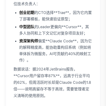
位技术负责人：
创业初期
的CTO选择**Trae**，因为它内置
了部署模板，能快速验证原型；
中型团队
的Leader更偏向**Cursor**，其
多人协同和上下文记忆对复杂项目友好；
资深架构师
偏爱**Claude Code**，因为它
的解释精度高，能协助重构旧系统（例如将
单体拆为微服务，AI可贡献约40%的映射工
作）。
数据说话：据2024年JetBrains报告，
**Cursor用户留存率87%**，远高于行业平均
的62%，但周活跃时长却是Claude Code的1.8
倍——说明高留存不等于高效，需要管理者定
义清晰的使用原则。